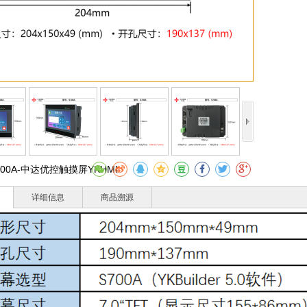
收
700A-中达优控触摸屏YKHMI
详细信息
商品溯源