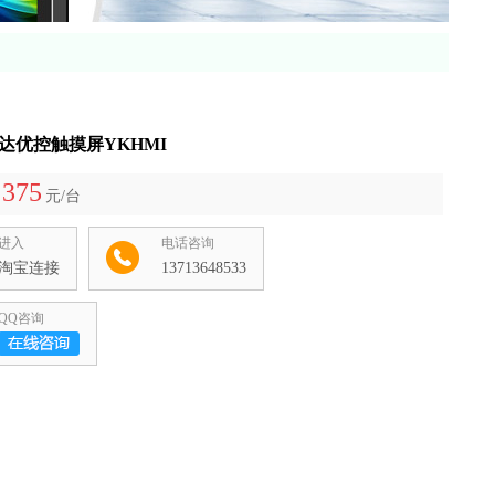
-中达优控触摸屏YKHMI
375
元/台
进入
电话咨询
淘宝连接
13713648533
QQ咨询