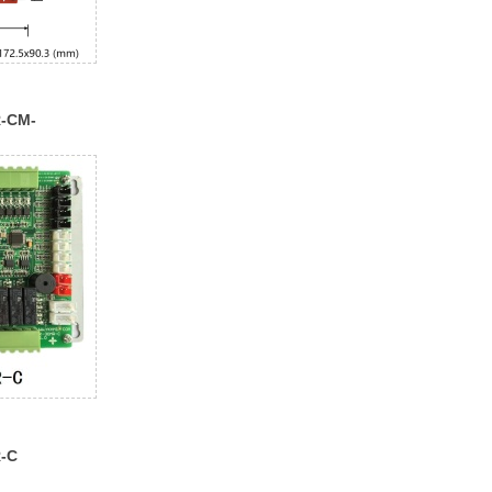
-CM-
控
-C