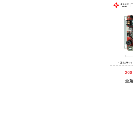
200
全兼
达优