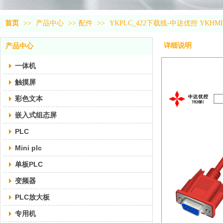
首页
>>
产品中心
>>
配件
>>
YKPLC_422下载线-中达优控 YKHMI
详细说明
产品中心
一体机
触摸屏
彩色文本
嵌入式组态屏
PLC
Mini plc
单板PLC
变频器
PLC放大板
专用机